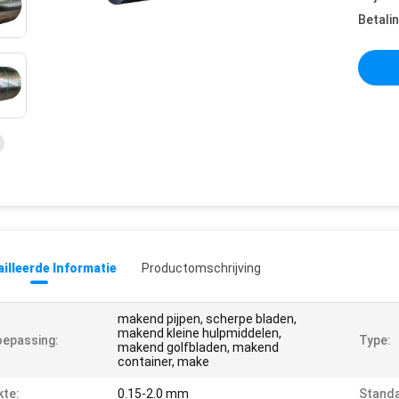
Betali
illeerde Informatie
Productomschrijving
makend pijpen, scherpe bladen,
makend kleine hulpmiddelen,
epassing:
Type:
makend golfbladen, makend
container, make
kte:
0.15-2.0 mm
Standa