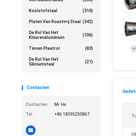
Koolstofstaal
(310)
Platen Van Roestvrij Staal
(342)
De Rol Van Het
(106)
Kleurenaluminium
Tinnen Plaatrol
(83)
De Rol Van Het
(21)
Siliciumstaal
Contacten
Gedeta
Contacten:
Mr. He
Tel.:
+86 18595250867
To
Di