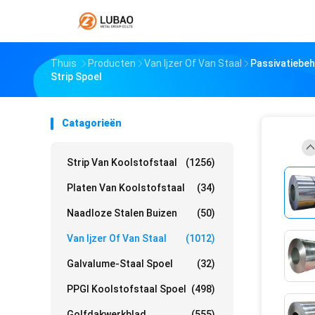
Thuis
Producten
Van Ijzer Of Van Staal
Passivatiebe
Strip Spoel
Catagorieën
Strip Van Koolstofstaal
(1256)
Platen Van Koolstofstaal
(34)
Naadloze Stalen Buizen
(50)
Van Ijzer Of Van Staal
(1012)
Galvalume-Staal Spoel
(32)
PPGI Koolstofstaal Spoel
(498)
Golfdakwerkblad
(555)