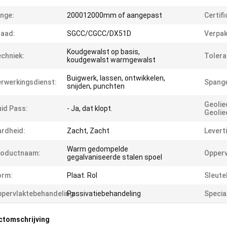
nge:
200012000mm of aangepast
Certifi
aad:
SGCC/CGCC/DX51D
Verpak
Koudgewalst op basis,
chniek:
Tolera
koudgewalst warmgewalst
Buigwerk, lassen, ontwikkelen,
rwerkingsdienst:
Spange
snijden, punchten
Geolie
id Pass:
- Ja, dat klopt.
Geolie
rdheid:
Zacht, Zacht
Leverti
Warm gedompelde
roductnaam:
Opperv
gegalvaniseerde stalen spoel
orm:
Plaat. Rol
Sleute
pervlaktebehandeling:
Passivatiebehandeling
Specia
ctomschrijving