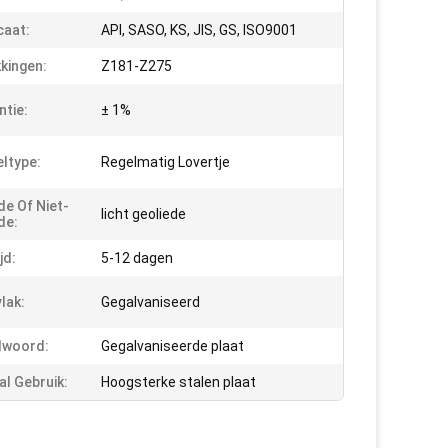
caat:
API, SASO, KS, JIS, GS, ISO9001
kingen:
Z181-Z275
ntie:
± 1%
ltype:
Regelmatig Lovertje
de Of Niet-
licht geoliede
de:
jd:
5-12 dagen
lak:
Gegalvaniseerd
lwoord:
Gegalvaniseerde plaat
al Gebruik:
Hoogsterke stalen plaat