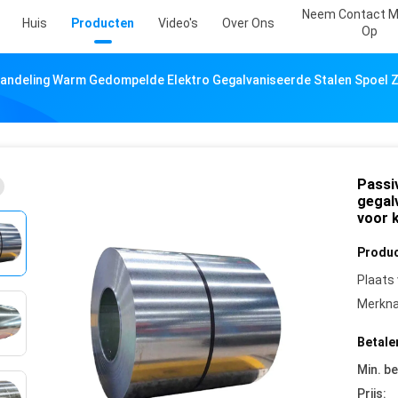
Neem Contact M
Huis
Producten
Video's
Over Ons
Op
handeling Warm Gedompelde Elektro Gegalvaniseerde Stalen Spoel 
Passi
gegal
voor 
Produc
Plaats
Merkn
Betale
Min. be
Prijs: