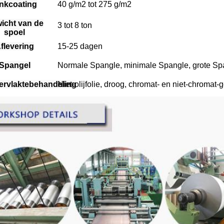
inkcoating
40 g/m2 tot 275 g/m2
icht van de
3 tot 8 ton
spoel
flevering
15-25 dagen
Spangel
Normale Spangle, minimale Spangle, grote Spa
rvlaktebehandeling
Niet-olijfolie, droog, chromat- en niet-chromat