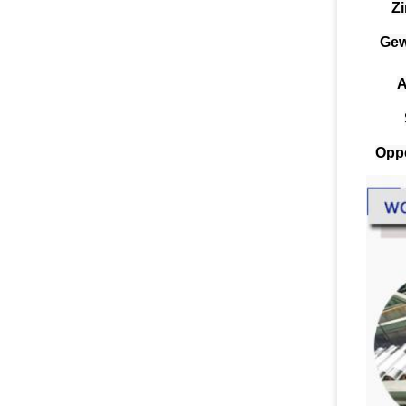
Z
Gew
A
Oppe