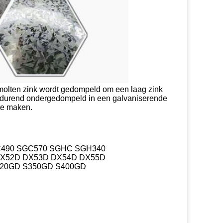
molten zink wordt gedompeld om een laag zink 
rtdurend ondergedompeld in een galvaniserende 
te maken.
490 SGC570 SGHC SGH340
DX52D DX53D DX54D DX55D
320GD S350GD S400GD