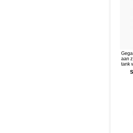
Gegal
aan z
tank 
S