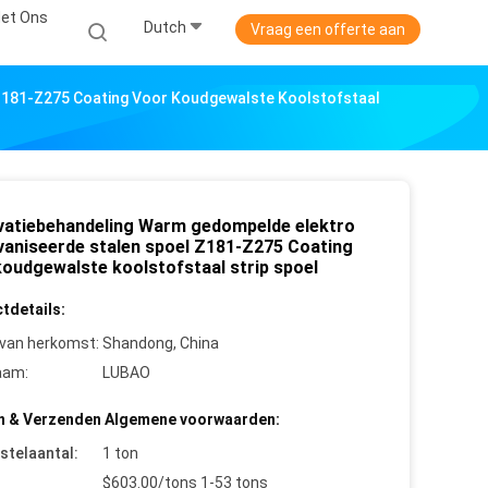
et Ons
Dutch
Vraag een offerte aan
Z181-Z275 Coating Voor Koudgewalste Koolstofstaal
vatiebehandeling Warm gedompelde elektro
vaniseerde stalen spoel Z181-Z275 Coating
koudgewalste koolstofstaal strip spoel
tdetails:
 van herkomst:
Shandong, China
aam:
LUBAO
n & Verzenden Algemene voorwaarden:
stelaantal:
1 ton
$603.00/tons 1-53 tons