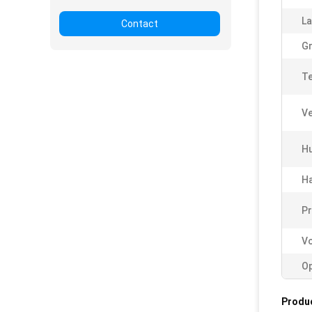
La
Contact
Gr
Te
Ve
Hu
Ha
P
V
Op
Produ