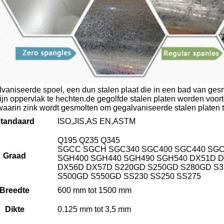
vaniseerde spoel, een dun stalen plaat die in een bad van ges
ijn oppervlak te hechten.de gegolfde stalen platen worden voo
waarin zink wordt gesmolten om gegalvaniseerde stalen platen 
tandaard
ISO,JIS,AS EN,ASTM
Q195 Q235 Q345
SGCC SGCH SGC340 SGC400 SGC440 SGC
Graad
SGH400 SGH440 SGH490 SGH540 DX51D 
DX56D DX57D S220GD S250GD S280GD S
S500GD S550GD SS230 SS250 SS275
Breedte
600 mm tot 1500 mm
Dikte
0.125 mm tot 3,5 mm