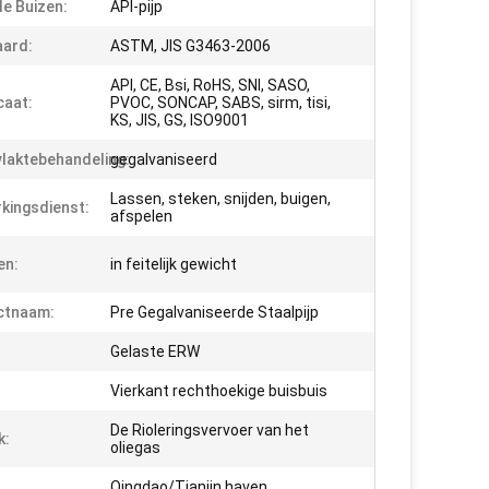
le Buizen:
API-pijp
ard:
ASTM, JIS G3463-2006
API, CE, Bsi, RoHS, SNI, SASO,
caat:
PVOC, SONCAP, SABS, sirm, tisi,
KS, JIS, GS, ISO9001
laktebehandeling:
gegalvaniseerd
Lassen, steken, snijden, buigen,
kingsdienst:
afspelen
en:
in feitelijk gewicht
ctnaam:
Pre Gegalvaniseerde Staalpijp
Gelaste ERW
Vierkant rechthoekige buisbuis
De Rioleringsvervoer van het
k:
oliegas
Qingdao/Tianjin haven