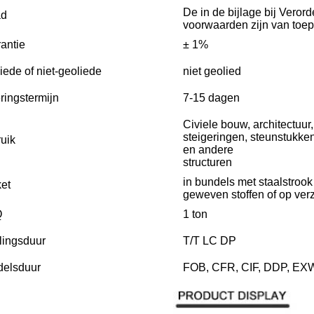
De in de bijlage bij Veror
ad
voorwaarden zijn van toep
rantie
± 1%
iede of niet-geoliede
niet geolied
ringstermijn
7-15 dagen
Civiele bouw, architectuur
steigeringen, steunstukken
uik
en andere
structuren
in bundels met staalstrook
et
geweven stoffen of op ver
Q
1 ton
lingsduur
T/T LC DP
elsduur
FOB, CFR, CIF, DDP, EX