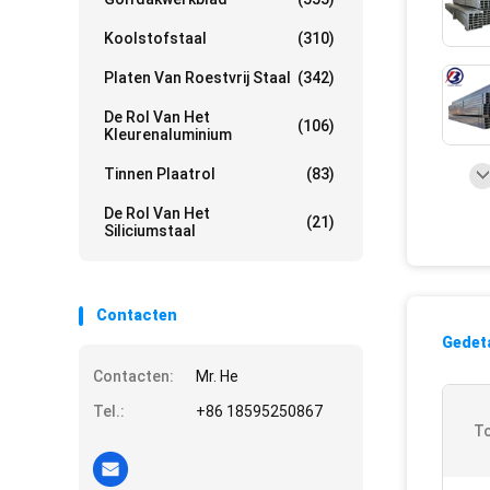
Koolstofstaal
(310)
Platen Van Roestvrij Staal
(342)
De Rol Van Het
(106)
Kleurenaluminium
Tinnen Plaatrol
(83)
De Rol Van Het
(21)
Siliciumstaal
Contacten
Gedeta
Contacten:
Mr. He
Tel.:
+86 18595250867
To