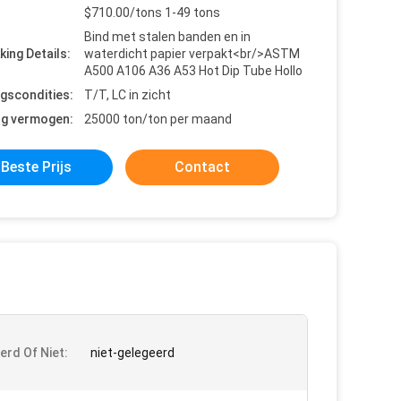
$710.00/tons 1-49 tons
Bind met stalen banden en in
king Details:
waterdicht papier verpakt<br/>ASTM
A500 A106 A36 A53 Hot Dip Tube Hollo
ngscondities:
T/T, LC in zicht
ng vermogen:
25000 ton/ton per maand
Beste Prijs
Contact
erd Of Niet:
niet-gelegeerd