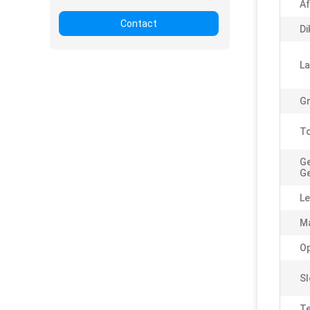
Af
Contact
Di
La
Gr
To
Ge
Ge
Le
Ma
Op
Sl
Te