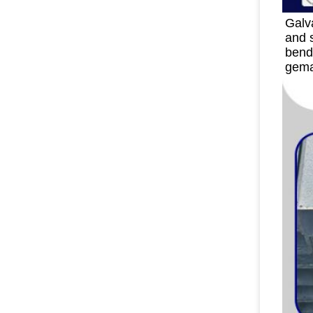
Galva
and s
bend
gema