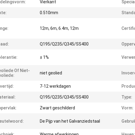
delingsvorm:
Vierkant
Specia
kte:
0.510mm
Standa
nge:
12m, 6m, 6.4m, 12m
Certifi
aad:
Q195/Q235/Q345/SS400
Opperv
lerantie:
± 1%
Verwer
oliede Of Niet-
niet geolied
Invoer
oliede:
vertijd:
7-12 werkdagen
Produ
teriaal:
Q195/Q235/Q345/SS400
Type:
pervlak:
Zwart geschilderd
Vorm:
eutelwoord:
De Pijp van het Galvanziedstaal
Gebrui
chniek:
Warme afwerkingen
Haven: