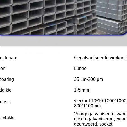
ductnaam
Gegalvaniseerde vierkante
ken
Lubao
coating
35 μm-200 μm
dikte
1-5 mm
vierkant 10*10-1000*100
dosis
800*1100mm
Voorgegalvaniseerd, warm
rvlakte
elektrogalvaniseerd, zwart
gegraveerd, socket.