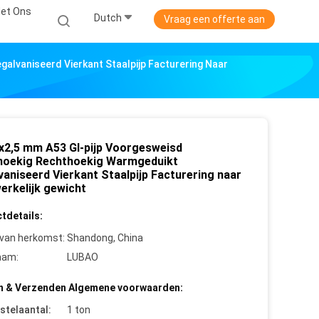
et Ons
Dutch
Vraag een offerte aan
lvaniseerd Vierkant Staalpijp Facturering Naar
x2,5 mm A53 GI-pijp Voorgesweisd
oekig Rechthoekig Warmgeduikt
vaniseerd Vierkant Staalpijp Facturering naar
erkelijk gewicht
tdetails:
 van herkomst:
Shandong, China
aam:
LUBAO
n & Verzenden Algemene voorwaarden:
stelaantal:
1 ton