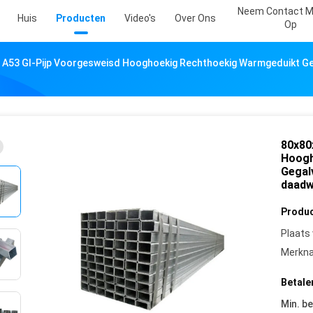
Neem Contact M
Huis
Producten
Video's
Over Ons
Op
A53 GI-Pijp Voorgesweisd Hooghoekig Rechthoekig Warmgeduikt Gega
80x80
Hoogh
Gegal
daadw
Produc
Plaats
Merkn
Betale
Min. be