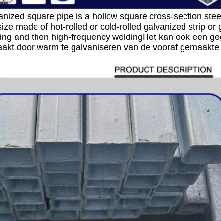
nized square pipe is a hollow square cross-section steel
ize made of hot-rolled or cold-rolled galvanized strip or g
ing and then high-frequency weldingHet kan ook een gegal
akt door warm te galvaniseren van de vooraf gemaakte 