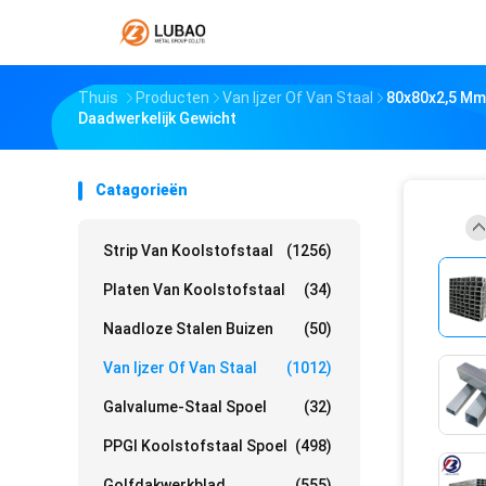
Thuis
Producten
Van Ijzer Of Van Staal
80x80x2,5 Mm 
Daadwerkelijk Gewicht
Catagorieën
Strip Van Koolstofstaal
(1256)
Platen Van Koolstofstaal
(34)
Naadloze Stalen Buizen
(50)
Van Ijzer Of Van Staal
(1012)
Galvalume-Staal Spoel
(32)
PPGI Koolstofstaal Spoel
(498)
Golfdakwerkblad
(555)