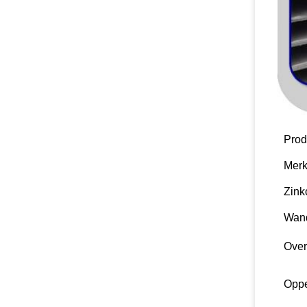
Pro
Mer
Zink
Wand
Over
Oppe