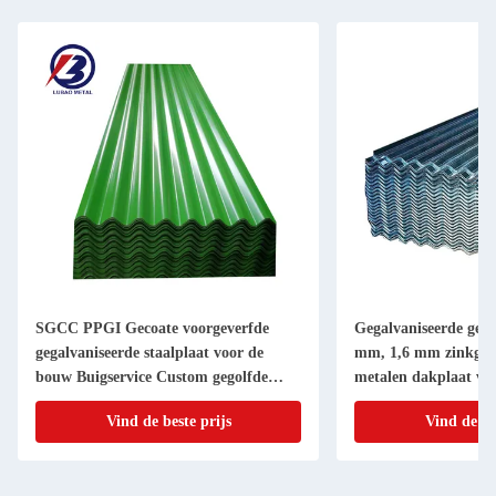
SGCC PPGI Gecoate voorgeverfde
Gegalvaniseerde geco
gegalvaniseerde staalplaat voor de
mm, 1,6 mm zinkgec
bouw Buigservice Custom gegolfde
metalen dakplaat vo
dakplaat
en -constructie
Vind de beste prijs
Vind de be