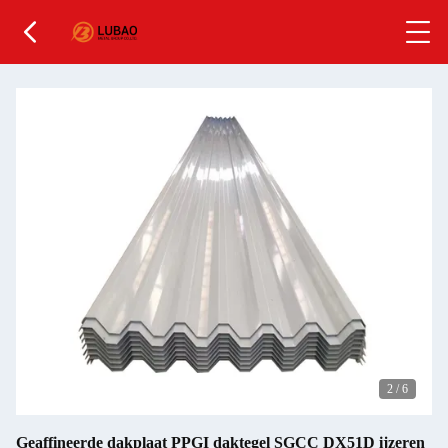
2
/
6
Geaffineerde dakplaat PPGI daktegel SGCC DX51D ijzeren