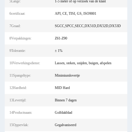
5Lange:
1-5 meter of op verzoek van de klant
6certificaat:
API, CE, TISI, GS, ISO9001
7Graad:
SGCC,SPCC,SECC,DX51D,DX52D,DX53D
8Verpakkingen:
Z61-Z90
9Tolerantie:
± 1%
10Verwerkingsdienst:
Lassen, steken, snijden, buigen, afspelen
11Spangeltype:
Minimiumlovertje
12Hardheid:
MID Hard
13Levertijd:
Binnen 7 dagen
14Productnaam:
Golfdakblad
15Oppervlak:
Gegalvaniseerd