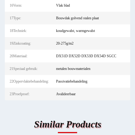
16Vorm:
Vlak blad
17Type:
Bouwdak golvend stalen plaat
18Techniek:
koudgewalst, warmgewalst
19Zinkcoating:
20-275g/m2
20Materiaal:
DX51D DX52D DX53D DX54D SGCC
21Speciaal gebruik:
metalen bouwmaterialen
22Oppervlaktebehandeling:
Passivatiebehandeling
23Proefproef:
Avalideerbaar
Similar Products