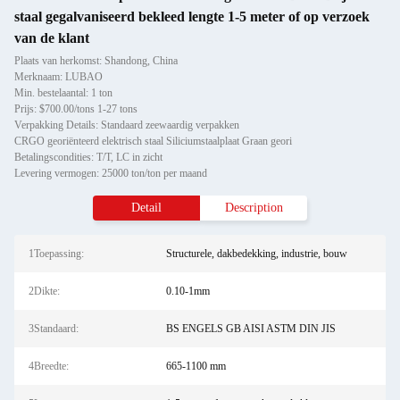
staal gegalvaniseerd bekleed lengte 1-5 meter of op verzoek
van de klant
Plaats van herkomst: Shandong, China
Merknaam: LUBAO
Min. bestelaantal: 1 ton
Prijs: $700.00/tons 1-27 tons
Verpakking Details: Standaard zeewaardig verpakken
CRGO georiënteerd elektrisch staal Siliciumstaalplaat Graan geori
Betalingscondities: T/T, LC in zicht
Levering vermogen: 25000 ton/ton per maand
Detail
Description
1Toepassing:
Structurele, dakbedekking, industrie, bouw
2Dikte:
0.10-1mm
3Standaard:
BS ENGELS GB AISI ASTM DIN JIS
4Breedte:
665-1100 mm