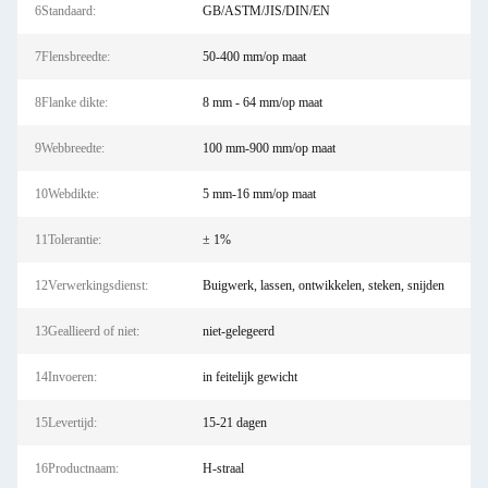
6Standaard:
GB/ASTM/JIS/DIN/EN
7Flensbreedte:
50-400 mm/op maat
8Flanke dikte:
8 mm - 64 mm/op maat
9Webbreedte:
100 mm-900 mm/op maat
10Webdikte:
5 mm-16 mm/op maat
11Tolerantie:
± 1%
12Verwerkingsdienst:
Buigwerk, lassen, ontwikkelen, steken, snijden
13Geallieerd of niet:
niet-gelegeerd
14Invoeren:
in feitelijk gewicht
15Levertijd:
15-21 dagen
16Productnaam:
H-straal