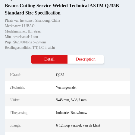
Beams Cutting Service Welded Technical ASTM Q235B
Standard Size Specification
Plaats van herkomst: Shandong, China
Merknaam: LUBAO
Modelnummer: H/I-straal
Min. bestelaantal: 1 ton
Prijs: $620.00/tons 5-29 tons
Betalingscondities: T/T, LC in zicht
Detail
Description
1Graad:
Q235
2Techniek:
Warm gewalst
3Dikte:
5-45 mm, 5-36,5 mm
4Toepassing:
Industrie, Bouwbouw
5Lange:
6-12m/op verzoek van de klant