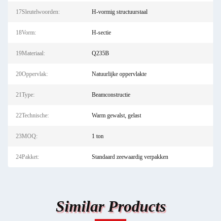
17Sleutelwoorden:
H-vormig structuurstaal
18Vorm:
H-sectie
19Materiaal:
Q235B
20Oppervlak:
Natuurlijke oppervlakte
21Type:
Beamconstructie
22Technische:
Warm gewalst, gelast
23MOQ:
1 ton
24Pakket:
Standaard zeewaardig verpakken
Similar Products