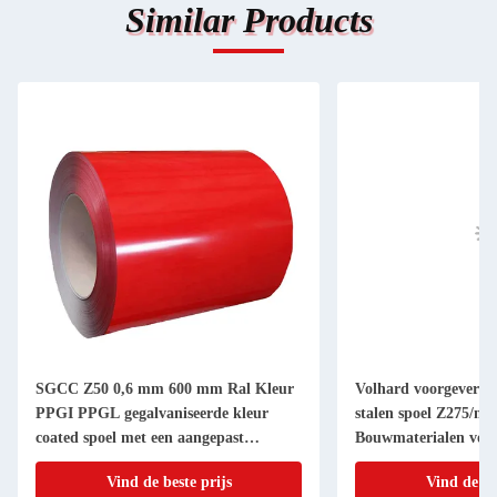
Similar Products
SGCC Z50 0,6 mm 600 mm Ral Kleur
Volhard voorgeverfde
PPGI PPGL gegalvaniseerde kleur
stalen spoel Z275/me
coated spoel met een aangepast
Bouwmaterialen voo
ontwerp en zink coating 20-275 g/m2
golfplaten
Vind de beste prijs
Vind de be