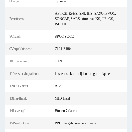
6Lange:
Op maat
API, CE, RoHS, SNI, BIS, SASO, PVOC,
7certificaat:
SONCAP, SABS, sirm, tisi, KS, JIS, GS,
ISO9001
8Graad:
SPCC SGCC
9Verpakkingen:
Z121-Z180
10Tolerantie:
± 1%
11Verwerkingsdienst:
Lassen, steken, snijden, buigen, afspelen
12RAL-kleur:
Alle
13Hardheid:
MID Hard
14Levertijd:
Binnen 7 dagen
15Productnaam:
PPGI Gegalvaniseerde Staalrol