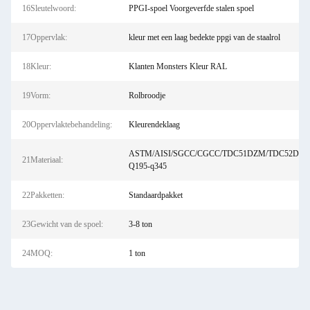
16Sleutelwoord:
PPGI-spoel Voorgeverfde stalen spoel
17Oppervlak:
kleur met een laag bedekte ppgi van de staalrol
18Kleur:
Klanten Monsters Kleur RAL
19Vorm:
Rolbroodje
20Oppervlaktebehandeling:
Kleurendeklaag
ASTM/AISI/SGCC/CGCC/TDC51DZM/TDC52DTS
21Materiaal:
Q195-q345
22Pakketten:
Standaardpakket
23Gewicht van de spoel:
3-8 ton
24MOQ:
1 ton