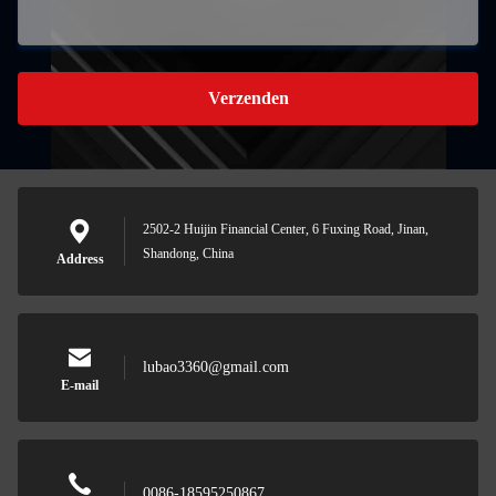
Verzenden
2502-2 Huijin Financial Center, 6 Fuxing Road, Jinan,
Shandong, China
Address
lubao3360@gmail.com
E-mail
0086-18595250867