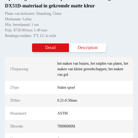
DX51D-materiaal in gekromde matte kleur
Plaats van herkomst: Shandong, China
Merknaam: Lubao
Min. bestelaantal: 1 ton
Prijs: $750.00/tons 1-49 tons
Betalingscondities: T/T, LC in zicht
Detail
Description
het maken van buizen, het snijden van platen, het
1Toepassing:
maken van kleine gereedschappen, het maken
van gol
2Type:
Stalen spoel
3Dikte:
0.21-0.50mm
4Standaard:
ASTM
5Breedte:
700900MM