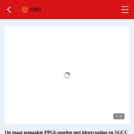
3
/
6
Op maat gemaakte PPGI-spoelen met kleurcoating en SGCC