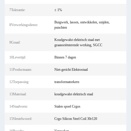
7Tolerantie:
± 1%
Buigwerk, lassen, ontwikkelen, snijden,
8Verwerkingsdienst:
punchten
Koudgewalst elektrisch staal met
9Graad:
graanoriënterende werking, SGCC
10Levertijd:
Binnen 7 dagen
11Productnaam:
Niet-gericht Elektrostaal
12Toepassing:
transformatorkern
13Materiaal:
koudgewalst elektrisch staal
14Staalvorm:
Stalen spoel Crgos
15Sleutelwoord:
Crgo Silicon Steel Coil 30r120