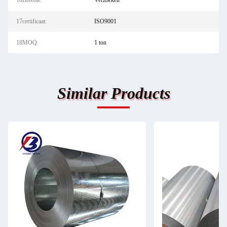
16Breedte:
Verzoeken
17certificaat:
ISO9001
18MOQ:
1 ton
Similar Products