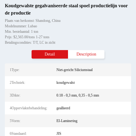
Koudgewalste gegalvaniseerde staal spoel productielijn voor
de productie
Plaats van herkomst: Shandong, China
Modelnummer: Lubao
Min. bestelaantal: 1 ton
Prijs: $2,565.00/tons 1-27 tons
Betalingscondities: T/T, LC in zicht
Detail
Description
1Type:
Niet-gericht Siliciumstaal
2Techniek:
koudgewalst
3Dikte:
0.18 - 0,3 mm, 0,35 - 0,5 mm
4Oppervlaktebehandeling:
geallieerd
5Vorm:
EI-Laminering
6Standaard:
JIS