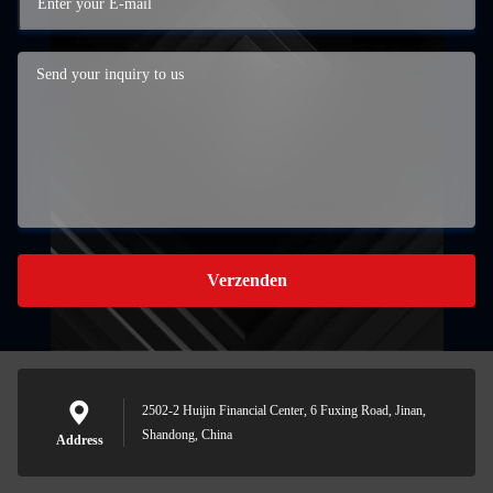
Verzenden
2502-2 Huijin Financial Center, 6 Fuxing Road, Jinan,
Shandong, China
Address