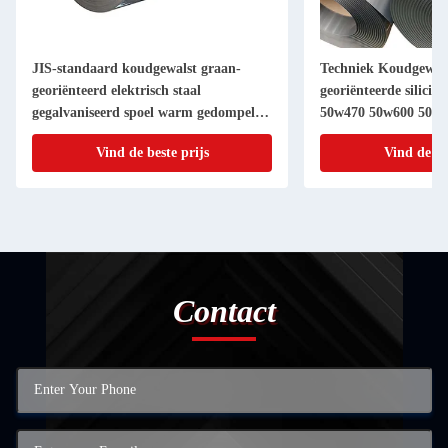
JIS-standaard koudgewalst graan-
Techniek Koudgewals
georiënteerd elektrisch staal
georiënteerde siliciu
gegalvaniseerd spoel warm gedompeld
50w470 50w600 50w8
stalen plaat hard binnen 7 dagen Jsw
en 0,2 50 mm Dikte
Vind de beste prijs
Vind de be
Gi spoel
Contact