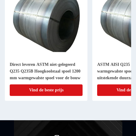
2
Direct leveren ASTM niet-gelegeerd
ASTM AISI Q235 SS
Q235 Q235B Hoogkoolstaal spoel 1200
warmgewalste spoelp
mm warmgewalste spoel voor de bouw
uitstekende duurzaa
Vind de beste prijs
Vind de be