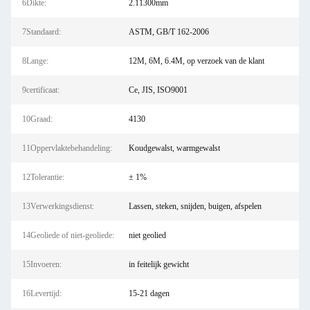
6Dikte:
2.11300mm
7Standaard:
ASTM, GB/T 162-2006
8Lange:
12M, 6M, 6.4M, op verzoek van de klant
9certificaat:
Ce, JIS, ISO9001
10Graad:
4130
11Oppervlaktebehandeling:
Koudgewalst, warmgewalst
12Tolerantie:
± 1%
13Verwerkingsdienst:
Lassen, steken, snijden, buigen, afspelen
14Geoliede of niet-geoliede:
niet geolied
15Invoeren:
in feitelijk gewicht
16Levertijd:
15-21 dagen