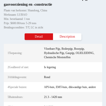
gasvoorziening en -constructie
Plaats van herkomst: Shandong, China
Merknaam: LUBAO
Min. bestelaantal: 1 ton
Prijs: $600.00/tons 5-29 tons
Betalingscondities: T/T, LC in zicht
Detail
Description
Vloeibare Pijp, Boilerpijp, Boorpijp,
1Toepassing:
Hydraulische Pijp, Gaspijp, OLIELEIDING,
Chemische Meststoffen
2Geallieerd of niet:
Is legering
3Afdelingsvorm:
Rond
4Speciale buizen:
API-buis, EMT-buis, dikwandige buis, andere
5Buitendeurs:
21.3 - 1420 mm